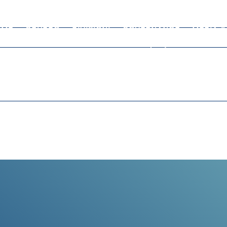
OME
GRUPPO
DIVISIONI
GOVERNANCE
MEDIA 
Company Profile
Sta