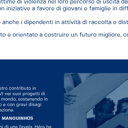
ttime di violenza nel loro percorso di uscita da 
on iniziative a favore di giovani e famiglie in d
 anche i dipendenti in attività di raccolta e dis
o e orientato a costruire un futuro migliore, c
tro contributo in
 nei suoi progetti di
nel mondo, sostenendo in
o e con gravi disagi
azione.
DI MANGUINHOS
ini di una favela, Héra ha