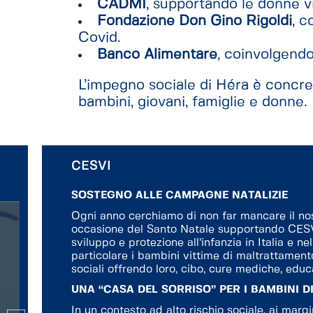
CADMI
, supportando le donne vi
Fondazione Don Gino Rigoldi
, c
Covid.
Banco Alimentare
, coinvolgendo
L’impegno sociale di Héra è concret
bambini, giovani, famiglie e donne.
CESVI
SOSTEGNO ALLE CAMPAGNE NATALIZIE
Ogni anno cerchiamo di non far mancare il nos
occasione del Santo Natale supportando CESVI
sviluppo e protezione all’infanzia in Italia e 
particolare i bambini vittime di maltrattament
sociali offrendo loro, cibo, cure mediche, educ
UNA “CASA DEL SORRISO” PER I BAMBINI 
In un contesto ad alto rischio sociale, ai marg