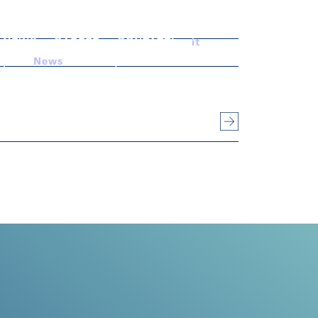
& NEWS
CAREER
CONTATTI
it
en
mpa
News
Charity