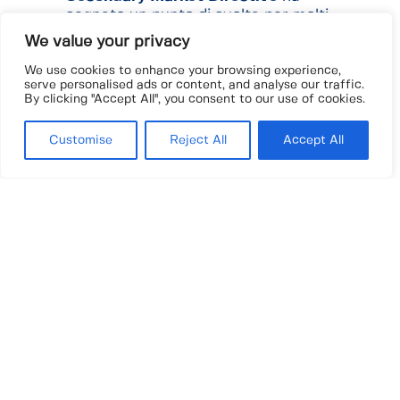
segnato un punto di svolta per molti
player, imponendo nuove regole e
We value your privacy
sfide”.
We use cookies to enhance your browsing experience,
Un evento stimolante, ricco di spunti
serve personalised ads or content, and analyse our traffic.
e insight preziosi per il futuro del
By clicking "Accept All", you consent to our use of cookies.
settore. Un grazie a tutti i
partecipanti per il confronto
Customise
Reject All
Accept All
costruttivo!
MILANO – ROMA – MIAMI – LUGANO